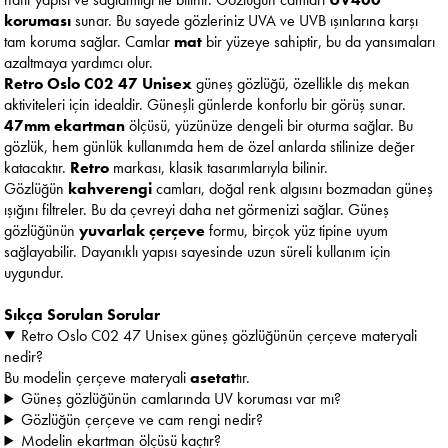
koruması
sunar. Bu sayede gözleriniz UVA ve UVB ışınlarına karşı
tam koruma sağlar. Camlar
mat
bir yüzeye sahiptir, bu da yansımaları
azaltmaya yardımcı olur.
Retro Oslo C02 47 Unisex
güneş gözlüğü, özellikle dış mekan
aktiviteleri için idealdir. Güneşli günlerde konforlu bir görüş sunar.
47mm ekartman
ölçüsü, yüzünüze dengeli bir oturma sağlar. Bu
gözlük, hem günlük kullanımda hem de özel anlarda stilinize değer
katacaktır.
Retro
markası, klasik tasarımlarıyla bilinir.
Gözlüğün
kahverengi
camları, doğal renk algısını bozmadan güneş
ışığını filtreler. Bu da çevreyi daha net görmenizi sağlar. Güneş
gözlüğünün
yuvarlak çerçeve
formu, birçok yüz tipine uyum
sağlayabilir. Dayanıklı yapısı sayesinde uzun süreli kullanım için
uygundur.
Sıkça Sorulan Sorular
Retro Oslo C02 47 Unisex güneş gözlüğünün çerçeve materyali
nedir?
Bu modelin çerçeve materyali
asetat
tır.
Güneş gözlüğünün camlarında UV koruması var mı?
Gözlüğün çerçeve ve cam rengi nedir?
Modelin ekartman ölçüsü kaçtır?