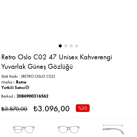
Retro Oslo C02 47 Unisex Kahverengi
Yuvarlak Güneş Gözlüğü
Stok Kodu
(RETRO OSLO C02)
Marka
:
Retro
Yetkili Satıcı
Barkod
:
2086900316562
₺3.096,00
₺3.870,00
%
20
İndirim