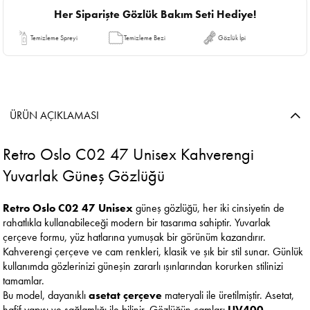
Her Siparişte Gözlük Bakım Seti Hediye!
Temizleme Spreyi
Temizleme Bezi
Gözlük İpi
ÜRÜN AÇIKLAMASI
Retro Oslo C02 47 Unisex Kahverengi
Yuvarlak Güneş Gözlüğü
Retro Oslo C02 47 Unisex
güneş gözlüğü, her iki cinsiyetin de
rahatlıkla kullanabileceği modern bir tasarıma sahiptir. Yuvarlak
çerçeve formu, yüz hatlarına yumuşak bir görünüm kazandırır.
Kahverengi çerçeve ve cam renkleri, klasik ve şık bir stil sunar. Günlük
kullanımda gözlerinizi güneşin zararlı ışınlarından korurken stilinizi
tamamlar.
Bu model, dayanıklı
asetat çerçeve
materyali ile üretilmiştir. Asetat,
hafif yapısı ve sağlamlığı ile bilinir. Gözlüğün camları
UV400