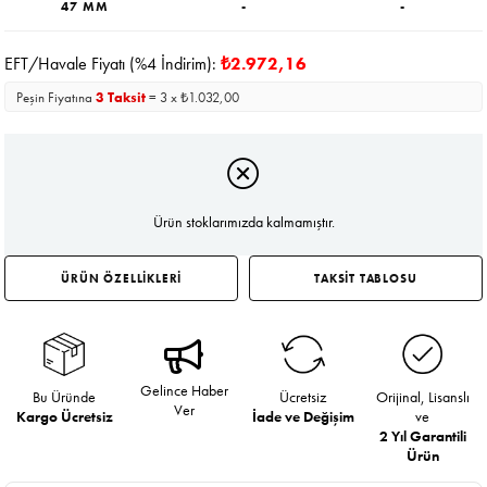
47 MM
-
-
EFT/Havale Fiyatı (%4 İndirim):
₺2.972,16
Peşin Fiyatına
3 Taksit
= 3 x ₺1.032,00
Ürün stoklarımızda kalmamıştır.
ÜRÜN ÖZELLİKLERİ
TAKSİT TABLOSU
Gelince Haber
Bu Üründe
Ücretsiz
Orijinal, Lisanslı
Ver
Kargo Ücretsiz
İade ve Değişim
ve
2 Yıl Garantili
Ürün