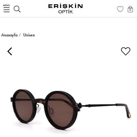
MENU
0
Anasayfa
Unisex