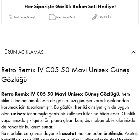
Her Siparişte Gözlük Bakım Seti Hediye!
Temizleme Spreyi
Temizleme Bezi
Gözlük İpi
ÜRÜN AÇIKLAMASI
Retro Remix IV C05 50 Mavi Unisex Güneş
Gözlüğü
Retro Remix IV C05 50 Mavi Unisex Güneş Gözlüğü
, hem
stilinizi tamamlamak hem de gözlerinizi güneşin zararlı ışınlarından
korumak için tasarlanmıştır. Bu gözlük, her iki cinsiyet için de uygun
olan
unisex
tasarımıyla geniş bir kullanıcı kitlesine hitap eder. Günlük
yaşamınızda şıklığınızı ön plana çıkarırken, dış mekan aktivitelerinizde
de rahat bir kullanım sunar.
Bu modelin çerçevesi dayanıklı
asetat
malzemeden üretilmiştir. Asetat,
hafifliği ve esnekliği sayesinde uzun süreli kullanımlarda dahi konfor