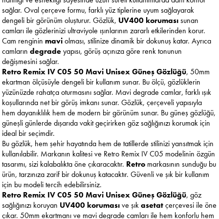
sağlar. Oval çerçeve formu, farklı yüz tiplerine uyum sağlayarak
dengeli bir görünüm oluşturur. Gözlük,
UV400 koruması
sunan
camları ile gözlerinizi ultraviyole ışınlarının zararlı etkilerinden korur.
Cam renginin
mavi
olması, stilinize dinamik bir dokunuş katar. Ayrıca
camların
degrade
yapısı, görüş açınıza göre renk tonunun
değişmesini sağlar.
Retro Remix IV C05 50 Mavi Unisex Güneş Gözlüğü
, 50mm
ekartman ölçüsüyle dengeli bir kullanım sunar. Bu ölçü, gözlüklerin
yüzünüzde rahatça oturmasını sağlar. Mavi degrade camlar, farklı ışık
koşullarında net bir görüş imkanı sunar. Gözlük, çerçeveli yapısıyla
hem dayanıklılık hem de modern bir görünüm sunar. Bu güneş gözlüğü,
güneşli günlerde dışarıda vakit geçirirken göz sağlığınızı korumak için
ideal bir seçimdir.
Bu gözlük, hem şehir hayatında hem de tatillerde stilinizi yansıtmak için
kullanılabilir. Markanın kalitesi ve Retro Remix IV C05 modelinin özgün
tasarımı, sizi kalabalıkta öne çıkaracaktır.
Retro
markasının sunduğu bu
ürün, tarzınıza zarif bir dokunuş katacaktır. Güvenli ve şık bir kullanım
için bu modeli tercih edebilirsiniz.
Retro Remix IV C05 50 Mavi Unisex Güneş Gözlüğü
, göz
sağlığınızı koruyan
UV400 koruması
ve şık
asetat
çerçevesi ile öne
çıkar. 50mm ekartmanı ve mavi degrade camları ile hem konforlu hem