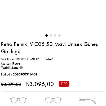
Retro Remix IV C05 50 Mavi Unisex Güneş
Gözlüğü
Stok Kodu
(RETRO REMIX IV C05 MAVİ)
Marka
:
Retro
Yetkili Satıcı
Barkod
:
2086900316401
₺3.096,00
₺3.870,00
%
20
İndirim