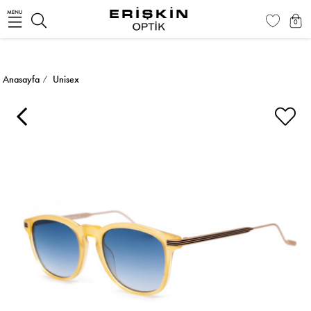
MENU
0
Anasayfa
Unisex