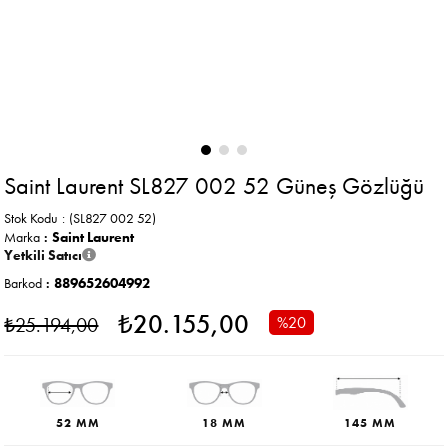
Saint Laurent SL827 002 52 Güneş Gözlüğü
Stok Kodu
(SL827 002 52)
Marka
:
Saint Laurent
Yetkili Satıcı
Barkod
:
889652604992
₺20.155,00
₺25.194,00
%
20
İndirim
52 MM
18 MM
145 MM