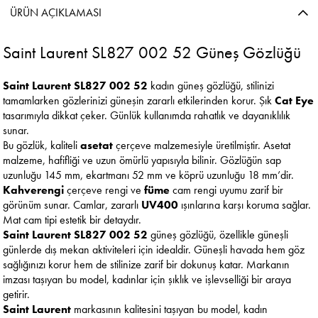
ÜRÜN AÇIKLAMASI
Saint Laurent SL827 002 52 Güneş Gözlüğü
Saint Laurent SL827 002 52
kadın güneş gözlüğü, stilinizi
tamamlarken gözlerinizi güneşin zararlı etkilerinden korur. Şık
Cat Eye
tasarımıyla dikkat çeker. Günlük kullanımda rahatlık ve dayanıklılık
sunar.
Bu gözlük, kaliteli
asetat
çerçeve malzemesiyle üretilmiştir. Asetat
malzeme, hafifliği ve uzun ömürlü yapısıyla bilinir. Gözlüğün sap
uzunluğu 145 mm, ekartmanı 52 mm ve köprü uzunluğu 18 mm’dir.
Kahverengi
çerçeve rengi ve
füme
cam rengi uyumu zarif bir
görünüm sunar. Camlar, zararlı
UV400
ışınlarına karşı koruma sağlar.
Mat cam tipi estetik bir detaydır.
Saint Laurent SL827 002 52
güneş gözlüğü, özellikle güneşli
günlerde dış mekan aktiviteleri için idealdir. Güneşli havada hem göz
sağlığınızı korur hem de stilinize zarif bir dokunuş katar. Markanın
imzası taşıyan bu model, kadınlar için şıklık ve işlevselliği bir araya
getirir.
Saint Laurent
markasının kalitesini taşıyan bu model, kadın