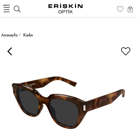
MENU
0
Anasayfa
Kadın