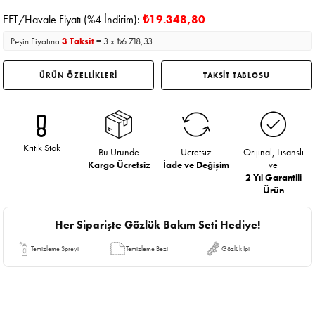
EFT/Havale Fiyatı (%4 İndirim):
₺19.348,80
Peşin Fiyatına
3 Taksit
= 3 x ₺6.718,33
ÜRÜN ÖZELLİKLERİ
TAKSİT TABLOSU
Kritik Stok
Bu Üründe
Ücretsiz
Orijinal, Lisanslı
Kargo Ücretsiz
İade ve Değişim
ve
2 Yıl Garantili
Ürün
Her Siparişte Gözlük Bakım Seti Hediye!
Temizleme Spreyi
Temizleme Bezi
Gözlük İpi