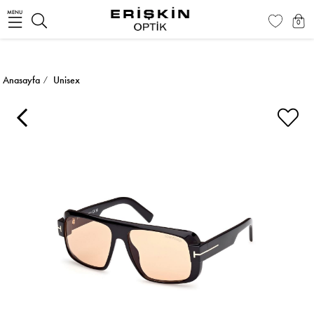
MENU
0
Anasayfa
Unisex