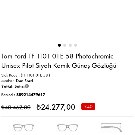
Tom Ford TF 1101 01E 58 Photochromic
Unisex Pilot Siyah Kemik Güneş Gözlüğü
Stok Kodu
(TF 1101 01E 58 )
Marka
:
Tom Ford
Yetkili Satıcı
Barkod
:
889214479617
₺24.277,00
₺40.462,00
%
40
İndirim