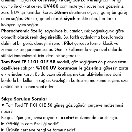
uyumu ile dikkat çeker.
UV400
cam materyali sayesinde gözlerinizi
zararlı UV ışınlarından korur.
58mm
ekartman ölçüsü, geniş bir görüş
alanı sağlar. Gözlük, genel olarak
siyah
renkte olup, her tarza
kolayca uyum sağlar.
Photochromic
özelliği sayesinde bu camlar, ışık yoğunluğuna göre
otomatik olarak renk değiştirebilir. Bu, farklı aydınlatma koşullarında
dahi net bir görüş deneyimi sunar.
Pilot
çerçeve formu, klasik ve
zamansız bir görünüm sunar. Günlük kullanımda veya özel anlarda
stilinizi tamamlamak için ideal bir seçenektir.
Tom Ford TF 1101 01E 58
modeli, göz sağlığınızı ön planda tutan
özelliklere sahiptir.
%100 UV koruması
ile gözlerinizi güneşin zararlı
etkilerinden korur. Bu da uzun süreli dış mekan aktivitelerinde dahi
konforlu bir kullanım sağlar. Gözlüğün kalitesi ve malzeme seçimi, uzun
ömürlü bir kullanım vaat eder.
Sıkça Sorulan Sorular
Tom Ford TF 1101 01E 58 güneş gözlüğünün çerçeve malzemesi
nedir?
Bu gözlüğün çerçevesi dayanıklı
asetat
malzemeden üretilmiştir.
Gözlüğün cam özelliği nedir?
Ürünün çerçeve rengi ve formu nedir?