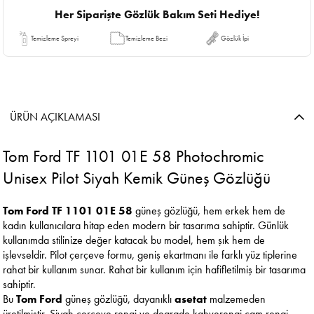
Her Siparişte Gözlük Bakım Seti Hediye!
Temizleme Spreyi
Temizleme Bezi
Gözlük İpi
ÜRÜN AÇIKLAMASI
Tom Ford TF 1101 01E 58 Photochromic
Unisex Pilot Siyah Kemik Güneş Gözlüğü
Tom Ford TF 1101 01E 58
güneş gözlüğü, hem erkek hem de
kadın kullanıcılara hitap eden modern bir tasarıma sahiptir. Günlük
kullanımda stilinize değer katacak bu model, hem şık hem de
işlevseldir. Pilot çerçeve formu, geniş ekartmanı ile farklı yüz tiplerine
rahat bir kullanım sunar. Rahat bir kullanım için hafifletilmiş bir tasarıma
sahiptir.
Bu
Tom Ford
güneş gözlüğü, dayanıklı
asetat
malzemeden
üretilmiştir. Siyah çerçeve rengi ve degrade kahverengi cam rengi