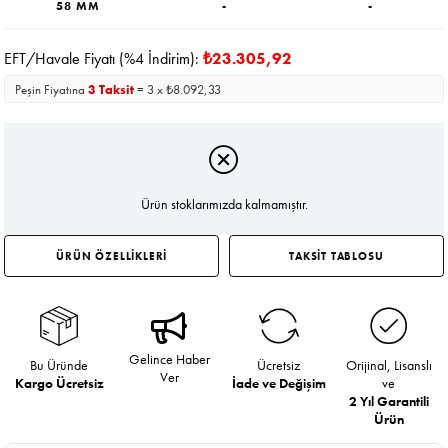
58 MM
-
-
EFT/Havale Fiyatı (%4 İndirim):
₺23.305,92
Peşin Fiyatına
3 Taksit
= 3 x ₺8.092,33
Ürün stoklarımızda kalmamıştır.
ÜRÜN ÖZELLİKLERİ
TAKSİT TABLOSU
Gelince Haber
Bu Üründe
Ücretsiz
Orijinal, Lisanslı
Ver
Kargo Ücretsiz
İade ve Değişim
ve
2 Yıl Garantili
Ürün