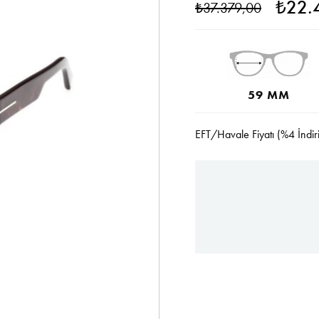
₺22.
₺37.379,00
59 MM
EFT/Havale Fiyatı (%4 İndir