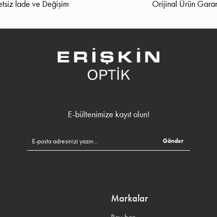
tsiz İade ve Değişim
Orijinal Ürün Garan
E-bültenimize kayıt olun!
Gönder
Markalar