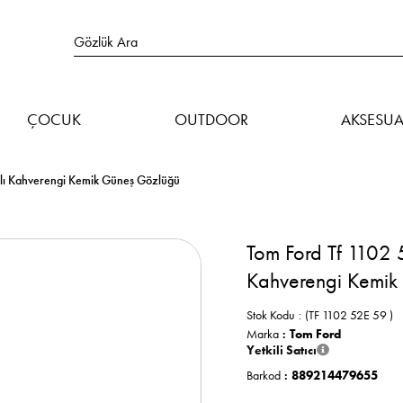
ÇOCUK
OUTDOOR
AKSESUA
ıllı Kahverengi Kemik Güneş Gözlüğü
Tom Ford Tf 1102 5
Kahverengi Kemik
Stok Kodu
(TF 1102 52E 59 )
Marka
:
Tom Ford
Yetkili Satıcı
Barkod
:
889214479655