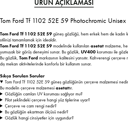
ÜRÜN AÇIKLAMASI
Tom Ford Tf 1102 52E 59 Photochromic Unisex P
Tom Ford Tf 1102 52E 59
güneş gözlüğü, hem erkek hem de kadın kulla
stilinizi tamamlamak için idealdir.
Tom Ford Tf 1102 52E 59
modelinde kullanılan
asetat
malzeme, hem d
yumuşak bir görüş deneyimi sunar. Bu gözlük,
UV400
koruması ile gözle
Bu gözlük,
Tom Ford
markasının kalitesini yansıtır. Kahverengi çerçeve re
dış mekan aktivitelerinde konforlu bir kullanım sunar.
Sıkça Sorulan Sorular
Tom Ford Tf 1102 52E 59 güneş gözlüğünün çerçeve malzemesi nedi
Bu modelin çerçeve malzemesi
asetat
tır.
Gözlüğün camları UV koruması sağlıyor mu?
Pilot şeklindeki çerçeve hangi yüz tiplerine uyar?
Çerçeve ve cam rengi nedir?
Bu gözlüğün ekartman ölçüsü nedir?
Gözlük hangi cinsiyetler için uygundur?