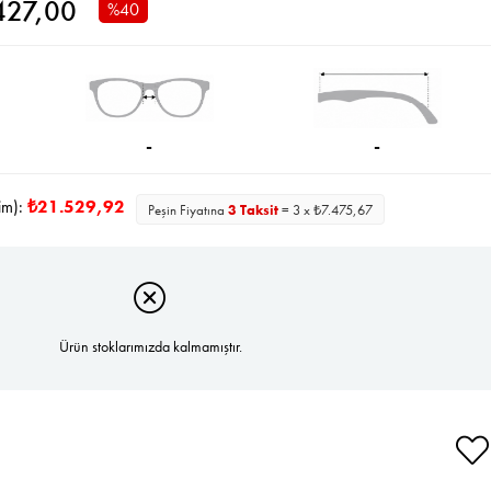
427,00
%
40
İndirim
-
-
im):
₺21.529,92
Peşin Fiyatına
3 Taksit
= 3 x ₺7.475,67
Ürün stoklarımızda kalmamıştır.