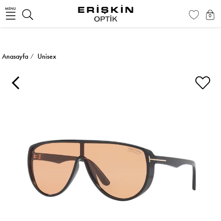
MENU
0
Anasayfa
Unisex