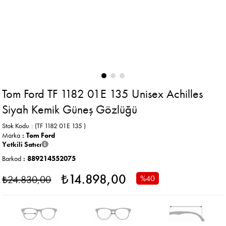
Tom Ford TF 1182 01E 135 Unisex Achilles
Siyah Kemik Güneş Gözlüğü
Stok Kodu
(TF 1182 01E 135 )
Marka
:
Tom Ford
Yetkili Satıcı
Barkod
:
889214552075
₺14.898,00
₺24.830,00
%
40
İndirim