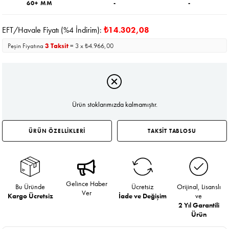
60+ MM
-
-
EFT/Havale Fiyatı (%4 İndirim):
₺14.302,08
Peşin Fiyatına
3 Taksit
= 3 x ₺4.966,00
Ürün stoklarımızda kalmamıştır.
ÜRÜN ÖZELLİKLERİ
TAKSİT TABLOSU
Gelince Haber
Bu Üründe
Ücretsiz
Orijinal, Lisanslı
Ver
Kargo Ücretsiz
İade ve Değişim
ve
2 Yıl Garantili
Ürün