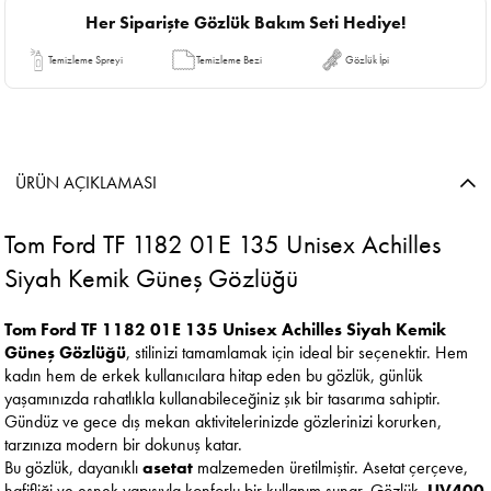
Her Siparişte Gözlük Bakım Seti Hediye!
Temizleme Spreyi
Temizleme Bezi
Gözlük İpi
ÜRÜN AÇIKLAMASI
Tom Ford TF 1182 01E 135 Unisex Achilles
Siyah Kemik Güneş Gözlüğü
Tom Ford TF 1182 01E 135 Unisex Achilles Siyah Kemik
Güneş Gözlüğü
, stilinizi tamamlamak için ideal bir seçenektir. Hem
kadın hem de erkek kullanıcılara hitap eden bu gözlük, günlük
yaşamınızda rahatlıkla kullanabileceğiniz şık bir tasarıma sahiptir.
Gündüz ve gece dış mekan aktivitelerinizde gözlerinizi korurken,
tarzınıza modern bir dokunuş katar.
Bu gözlük, dayanıklı
asetat
malzemeden üretilmiştir. Asetat çerçeve,
hafifliği ve esnek yapısıyla konforlu bir kullanım sunar. Gözlük,
UV400