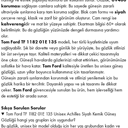
koruması
sağlayan camlara sahiptir. Bu sayede güneşin zararlı
ultraviyole ışınlarına karşı tam koruma sağlar. Blok cam formu ve
siyah
çerçeve rengi, klasik ve zarif bir görünüm oluşturur. Cam rengi ise
kahverengi
dir ve mat bir yüzeye sahiptir. Ekartman bilgisi 60+ olarak
belirtilmiştir. Bu da gözlüğün yüzünüzde dengeli durmasına yardımcı
olur.
Tom Ford TF 1182 01E 135
modeli, her türlü kıyafetinizle uyum
sağlayabilir. Şık bir davette veya günlük bir yürüyüşte, bu gözlük stilinizi
bir üst seviyeye taşır. Kaliteli materyalleri ve dikkat çekici tasarımıyla
öne çıkar. Güneşli havalarda gözlerinizi rahat ettirirken, görünümünüze
sofistike bir hava katar.
Tom Ford
kalitesiyle üretilen bu unisex güneş
gözlüğü, uzun yıllar boyunca kullanımınız için tasarlanmıştır.
Güneşin zararlı ışınlarından korunmak ve stilinizi yenilemek için bu
gözlük harika bir tercihtir. Dayanıklı yapısı ve şık tasarımı ile dikkat
çeker.
Tom Ford
güvencesiyle sunulan bu ürün, hem işlevselliği hem
de estetiği bir arada sunar.
Sıkça Sorulan Sorular
Tom Ford TF 1182 01E 135 Unisex Achilles Siyah Kemik Güneş
Gözlüğü hangi yaş grupları için uygundur?
Bu gözlük, unisex bir model olduğu için her yaş grubundan kadın ve