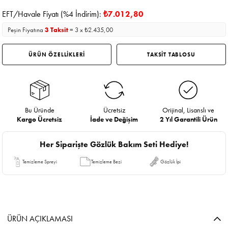
EFT/Havale Fiyatı (%4 İndirim):
₺7.012,80
Peşin Fiyatına
3 Taksit
= 3 x ₺2.435,00
ÜRÜN ÖZELLİKLERİ
TAKSİT TABLOSU
Bu Üründe
Ücretsiz
Orijinal, Lisanslı ve
Kargo Ücretsiz
İade ve Değişim
2 Yıl Garantili Ürün
Her Siparişte Gözlük Bakım Seti Hediye!
Temizleme Spreyi
Temizleme Bezi
Gözlük İpi
ÜRÜN AÇIKLAMASI