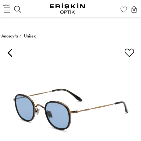
MENU
0
Anasayfa
Unisex