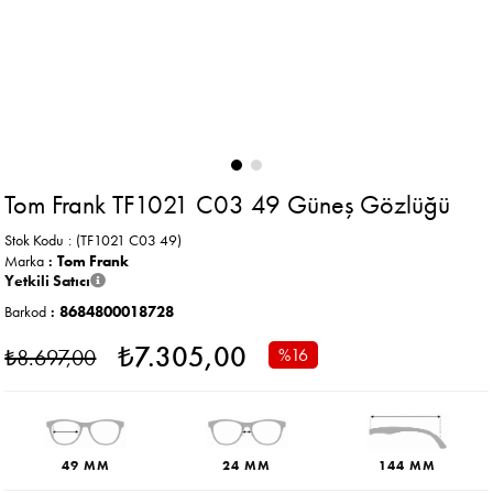
Tom Frank TF1021 C03 49 Güneş Gözlüğü
Stok Kodu
(TF1021 C03 49)
Marka
:
Tom Frank
Yetkili Satıcı
Barkod
:
8684800018728
₺7.305,00
₺8.697,00
%
16
İndirim
49 MM
24 MM
144 MM