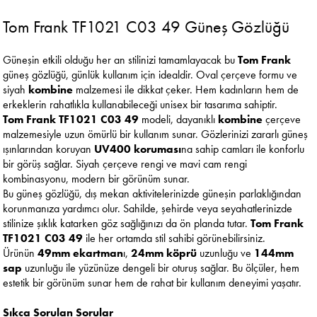
Tom Frank TF1021 C03 49 Güneş Gözlüğü
Güneşin etkili olduğu her an stilinizi tamamlayacak bu
Tom Frank
güneş gözlüğü, günlük kullanım için idealdir. Oval çerçeve formu ve
siyah
kombine
malzemesi ile dikkat çeker. Hem kadınların hem de
erkeklerin rahatlıkla kullanabileceği unisex bir tasarıma sahiptir.
Tom Frank TF1021 C03 49
modeli, dayanıklı
kombine
çerçeve
malzemesiyle uzun ömürlü bir kullanım sunar. Gözlerinizi zararlı güneş
ışınlarından koruyan
UV400 koruması
na sahip camları ile konforlu
bir görüş sağlar. Siyah çerçeve rengi ve mavi cam rengi
kombinasyonu, modern bir görünüm sunar.
Bu güneş gözlüğü, dış mekan aktivitelerinizde güneşin parlaklığından
korunmanıza yardımcı olur. Sahilde, şehirde veya seyahatlerinizde
stilinize şıklık katarken göz sağlığınızı da ön planda tutar.
Tom Frank
TF1021 C03 49
ile her ortamda stil sahibi görünebilirsiniz.
Ürünün
49mm ekartman
ı,
24mm köprü
uzunluğu ve
144mm
sap
uzunluğu ile yüzünüze dengeli bir oturuş sağlar. Bu ölçüler, hem
estetik bir görünüm sunar hem de rahat bir kullanım deneyimi yaşatır.
Sıkça Sorulan Sorular