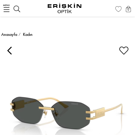
MENU
0
Anasayfa
Kadın