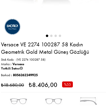
Versace VE 2274 100287 58 Kadın
Geometrik Gold Metal Güneş Gözlüğü
Stok Kodu
(VE 2274 100287 58)
Marka
:
Versace
Yetkili Satıcı
Barkod
:
8056262249925
₺8.406,00
₺18.680,00
%
55
İndirim