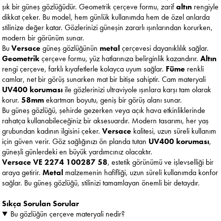
şık bir güneş gözlüğüdür. Geometrik çerçeve formu, zarif
altın
rengiyle
dikkat çeker. Bu model, hem günlük kullanımda hem de özel anlarda
stilinize değer katar. Gözlerinizi güneşin zararlı ışınlarından korurken,
modern bir görünüm sunar.
Bu
Versace
güneş gözlüğünün
metal
çerçevesi dayanıklılık sağlar.
Geometrik
çerçeve formu, yüz hatlarınıza belirginlik kazandırır.
Altın
rengi çerçeve, farklı kıyafetlerle kolayca uyum sağlar.
Füme
renkli
camlar, net bir görüş sunarken mat bir bitişe sahiptir. Cam materyali
UV400 koruması
ile gözlerinizi ultraviyole ışınlara karşı tam olarak
korur.
58mm
ekartman boyutu, geniş bir görüş alanı sunar.
Bu güneş gözlüğü, şehirde gezerken veya açık hava etkinliklerinde
rahatça kullanabileceğiniz bir aksesuardır. Modern tasarımı, her yaş
grubundan kadının ilgisini çeker.
Versace
kalitesi, uzun süreli kullanım
için güven verir. Göz sağlığınızı ön planda tutan
UV400 koruması
,
güneşli günlerdeki en büyük yardımcınız olacaktır.
Versace VE 2274 100287 58
, estetik görünümü ve işlevselliği bir
araya getirir.
Metal
malzemenin hafifliği, uzun süreli kullanımda konfor
sağlar. Bu güneş gözlüğü, stilinizi tamamlayan önemli bir detaydır.
Sıkça Sorulan Sorular
Bu gözlüğün çerçeve materyali nedir?