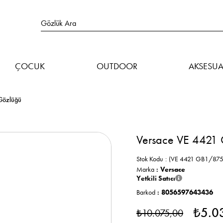
ÇOCUK
OUTDOOR
AKSESUA
Gözlüğü
Versace VE 4421 
Stok Kodu
(VE 4421 GB1/875
Marka
:
Versace
Yetkili Satıcı
Barkod
:
8056597643436
₺5.0
₺10.075,00