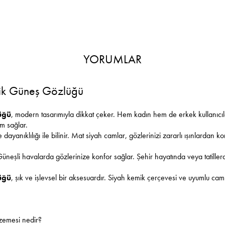
YORUMLAR
ik Güneş Gözlüğü
üğü
, modern tasarımıyla dikkat çeker. Hem kadın hem de erkek kullanıcıl
um sağlar.
 dayanıklılığı ile bilinir. Mat siyah camlar, gözlerinizi zararlı ışınlardan 
. Güneşli havalarda gözlerinize konfor sağlar. Şehir hayatında veya tatill
üğü
, şık ve işlevsel bir aksesuardır. Siyah kemik çerçevesi ve uyumlu cam
emesi nedir?