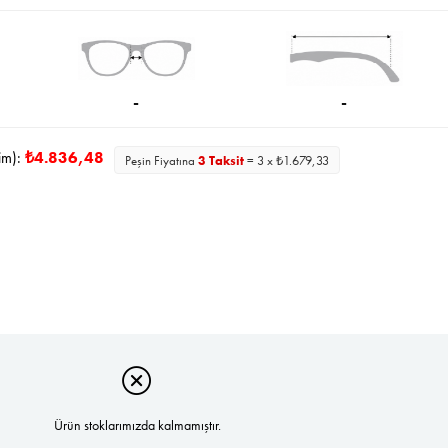
İndirim
-
-
im):
₺4.836,48
Peşin Fiyatına
3 Taksit
= 3 x ₺1.679,33
Ürün stoklarımızda kalmamıştır.