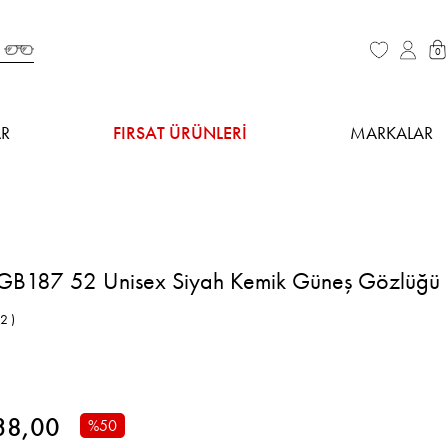
0
R
FIRSAT ÜRÜNLERİ
MARKALAR
GB187 52 Unisex Siyah Kemik Güneş Gözlüğü
2 )
38,00
%
50