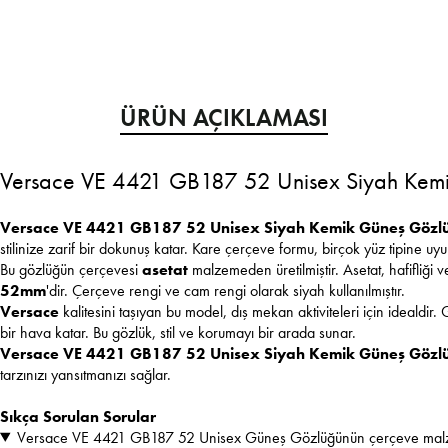
ÜRÜN AÇIKLAMASI
Versace VE 4421 GB187 52 Unisex Siyah Kem
Versace VE 4421 GB187 52 Unisex Siyah Kemik Güneş Gözl
stilinize zarif bir dokunuş katar. Kare çerçeve formu, birçok yüz tipine uy
Bu gözlüğün çerçevesi
asetat
malzemeden üretilmiştir. Asetat, hafifliği ve
52mm
'dir. Çerçeve rengi ve cam rengi olarak siyah kullanılmıştır.
Versace
kalitesini taşıyan bu model, dış mekan aktiviteleri için idealdir
bir hava katar. Bu gözlük, stil ve korumayı bir arada sunar.
Versace VE 4421 GB187 52 Unisex Siyah Kemik Güneş Gözl
tarzınızı yansıtmanızı sağlar.
Sıkça Sorulan Sorular
Versace VE 4421 GB187 52 Unisex Güneş Gözlüğünün çerçeve malz