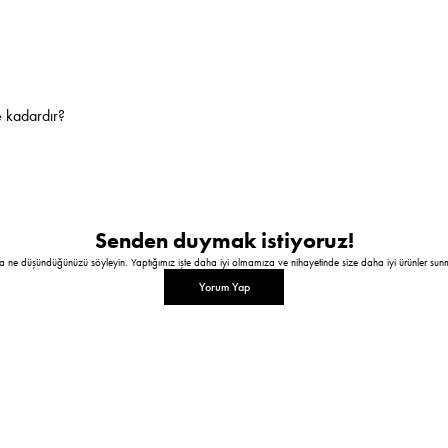
 kadardır?
Senden duymak istiyoruz!
a ne düşündüğünüzü söyleyin. Yaptığımız işte daha iyi olmamıza ve nihayetinde size daha iyi ürünler sun
Yorum Yap