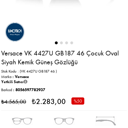
Versace VK 4427U GB187 46 Çocuk Oval
Siyah Kemik Güneş Gözlüğü
Stok Kodu
(VK 4427U GB187 46 )
Marka
:
Versace
Yetkili Satıcı
Barkod
:
8056597782937
₺2.283,00
₺4.565,00
%
50
İndirim