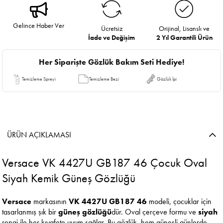
Gelince Haber Ver
Ücretsiz
Orijinal, Lisanslı ve
İade ve Değişim
2 Yıl Garantili Ürün
Her Siparişte Gözlük Bakım Seti Hediye!
Temizleme Spreyi
Temizleme Bezi
Gözlük İpi
ÜRÜN AÇIKLAMASI
Versace VK 4427U GB187 46 Çocuk Oval
Siyah Kemik Güneş Gözlüğü
Versace
markasının
VK 4427U GB187 46
modeli, çocuklar için
tasarlanmış şık bir
güneş gözlüğü
dür. Oval çerçeve formu ve
siyah
rengi ile her kıyafete uyum sağlar. Bu gözlük, hem güneşli günlerde