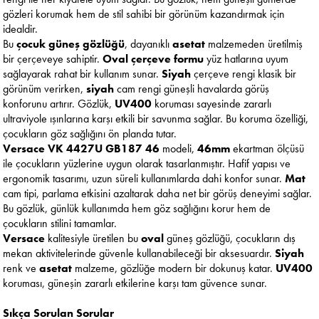
gözleri korumak hem de stil sahibi bir görünüm kazandırmak için
idealdir.
Bu
çocuk güneş gözlüğü
, dayanıklı
asetat
malzemeden üretilmiş
bir çerçeveye sahiptir.
Oval çerçeve formu
yüz hatlarına uyum
sağlayarak rahat bir kullanım sunar.
Siyah
çerçeve rengi klasik bir
görünüm verirken,
siyah
cam rengi güneşli havalarda görüş
konforunu artırır. Gözlük,
UV400
koruması sayesinde zararlı
ultraviyole ışınlarına karşı etkili bir savunma sağlar. Bu koruma özelliği,
çocukların göz sağlığını ön planda tutar.
Versace VK 4427U GB187 46
modeli,
46mm
ekartman ölçüsü
ile çocukların yüzlerine uygun olarak tasarlanmıştır. Hafif yapısı ve
ergonomik tasarımı, uzun süreli kullanımlarda dahi konfor sunar.
Mat
cam tipi, parlama etkisini azaltarak daha net bir görüş deneyimi sağlar.
Bu gözlük, günlük kullanımda hem göz sağlığını korur hem de
çocukların stilini tamamlar.
Versace
kalitesiyle üretilen bu
oval
güneş gözlüğü, çocukların dış
mekan aktivitelerinde güvenle kullanabileceği bir aksesuardır.
Siyah
renk ve
asetat
malzeme, gözlüğe modern bir dokunuş katar.
UV400
koruması, güneşin zararlı etkilerine karşı tam güvence sunar.
Sıkça Sorulan Sorular