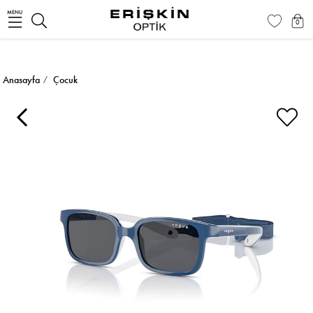
MENU
0
Anasayfa
Çocuk