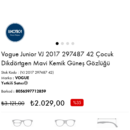
Vogue Junior VJ 2017 297487 42 Çocuk
Dikdörtgen Mavi Kemik Güneş Gözlüğü
Stok Kodu
(VJ 2017 297487 42)
Marka
:
VOGUE
Yetkili Satıcı
Barkod
:
8056597712859
₺2.029,00
₺3.121,00
%
35
İndirim