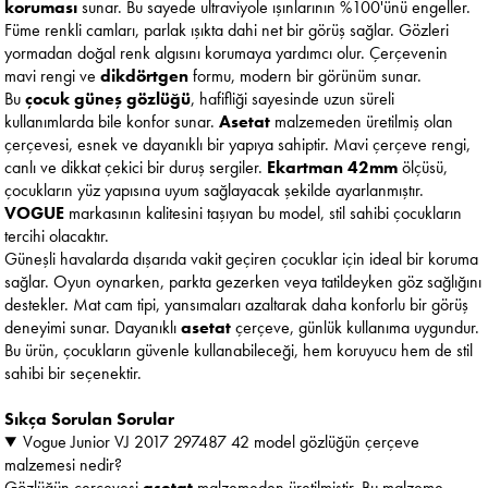
koruması
sunar. Bu sayede ultraviyole ışınlarının %100'ünü engeller.
Füme renkli camları, parlak ışıkta dahi net bir görüş sağlar. Gözleri
yormadan doğal renk algısını korumaya yardımcı olur. Çerçevenin
mavi rengi ve
dikdörtgen
formu, modern bir görünüm sunar.
Bu
çocuk güneş gözlüğü
, hafifliği sayesinde uzun süreli
kullanımlarda bile konfor sunar.
Asetat
malzemeden üretilmiş olan
çerçevesi, esnek ve dayanıklı bir yapıya sahiptir. Mavi çerçeve rengi,
canlı ve dikkat çekici bir duruş sergiler.
Ekartman 42mm
ölçüsü,
çocukların yüz yapısına uyum sağlayacak şekilde ayarlanmıştır.
VOGUE
markasının kalitesini taşıyan bu model, stil sahibi çocukların
tercihi olacaktır.
Güneşli havalarda dışarıda vakit geçiren çocuklar için ideal bir koruma
sağlar. Oyun oynarken, parkta gezerken veya tatildeyken göz sağlığını
destekler. Mat cam tipi, yansımaları azaltarak daha konforlu bir görüş
deneyimi sunar. Dayanıklı
asetat
çerçeve, günlük kullanıma uygundur.
Bu ürün, çocukların güvenle kullanabileceği, hem koruyucu hem de stil
sahibi bir seçenektir.
Sıkça Sorulan Sorular
Vogue Junior VJ 2017 297487 42 model gözlüğün çerçeve
malzemesi nedir?
Gözlüğün çerçevesi
asetat
malzemeden üretilmiştir. Bu malzeme