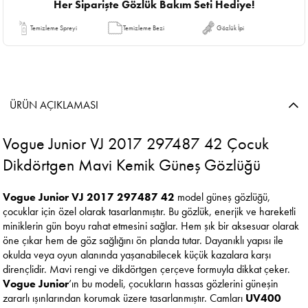
Her Siparişte Gözlük Bakım Seti Hediye!
Temizleme Spreyi
Temizleme Bezi
Gözlük İpi
ÜRÜN AÇIKLAMASI
Vogue Junior VJ 2017 297487 42 Çocuk
Dikdörtgen Mavi Kemik Güneş Gözlüğü
Vogue Junior VJ 2017 297487 42
model güneş gözlüğü,
çocuklar için özel olarak tasarlanmıştır. Bu gözlük, enerjik ve hareketli
miniklerin gün boyu rahat etmesini sağlar. Hem şık bir aksesuar olarak
öne çıkar hem de göz sağlığını ön planda tutar. Dayanıklı yapısı ile
okulda veya oyun alanında yaşanabilecek küçük kazalara karşı
dirençlidir. Mavi rengi ve dikdörtgen çerçeve formuyla dikkat çeker.
Vogue Junior
’ın bu modeli, çocukların hassas gözlerini güneşin
zararlı ışınlarından korumak üzere tasarlanmıştır. Camları
UV400