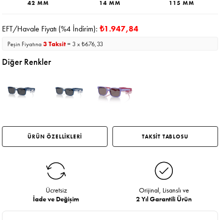
42 MM
14 MM
115 MM
EFT/Havale Fiyatı (%4 İndirim):
₺1.947,84
Peşin Fiyatına
3 Taksit
= 3 x ₺676,33
Diğer Renkler
ÜRÜN ÖZELLİKLERİ
TAKSİT TABLOSU
Ücretsiz
Orijinal, Lisanslı ve
İade ve Değişim
2 Yıl Garantili Ürün