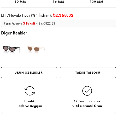
50 MM
16 MM
130 MM
EFT/Havale Fiyatı (%4 İndirim):
₺2.368,32
Peşin Fiyatına
3 Taksit
= 3 x ₺822,33
Diğer Renkler
ÜRÜN ÖZELLİKLERİ
TAKSİT TABLOSU
Ücretsiz
Orijinal, Lisanslı ve
İade ve Değişim
2 Yıl Garantili Ürün