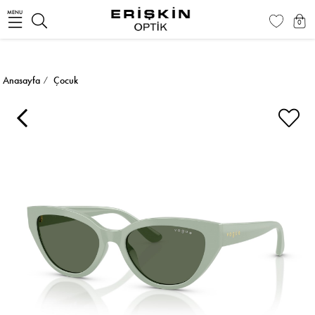
MENU
0
Anasayfa
Çocuk