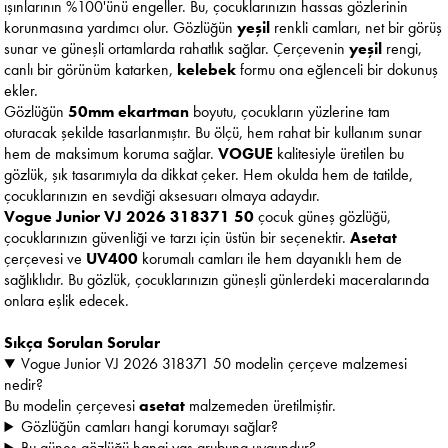
ışınlarının %100'ünü engeller. Bu, çocuklarınızın hassas gözlerinin
korunmasına yardımcı olur. Gözlüğün
yeşil
renkli camları, net bir görüş
sunar ve güneşli ortamlarda rahatlık sağlar. Çerçevenin
yeşil
rengi,
canlı bir görünüm katarken,
kelebek
formu ona eğlenceli bir dokunuş
ekler.
Gözlüğün
50mm ekartman
boyutu, çocukların yüzlerine tam
oturacak şekilde tasarlanmıştır. Bu ölçü, hem rahat bir kullanım sunar
hem de maksimum koruma sağlar.
VOGUE
kalitesiyle üretilen bu
gözlük, şık tasarımıyla da dikkat çeker. Hem okulda hem de tatilde,
çocuklarınızın en sevdiği aksesuarı olmaya adaydır.
Vogue Junior VJ 2026 318371 50
çocuk güneş gözlüğü,
çocuklarınızın güvenliği ve tarzı için üstün bir seçenektir.
Asetat
çerçevesi ve
UV400
korumalı camları ile hem dayanıklı hem de
sağlıklıdır. Bu gözlük, çocuklarınızın güneşli günlerdeki maceralarında
onlara eşlik edecek.
Sıkça Sorulan Sorular
Vogue Junior VJ 2026 318371 50 modelin çerçeve malzemesi
nedir?
Bu modelin çerçevesi
asetat
malzemeden üretilmiştir.
Gözlüğün camları hangi korumayı sağlar?
Bu güneş gözlüğü hangi yaş grubuna uygundur?