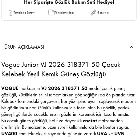
Her Siparişte Gözlük Bakım Seti Hediye!
Temizleme Spreyi
Temizleme Bezi
Gözlük İpi
ÜRÜN AÇIKLAMASI
Vogue Junior VJ 2026 318371 50 Çocuk
Kelebek Yeşil Kemik Güneş Gözlüğü
VOGUE
markasının
VJ 2026 318371 50
model çocuk güneş
gözlüğü, küçüklerin stilini tamamlarken göz sağlığını da ön planda tutar.
Kelebek formundaki çerçevesi, her yüz tipine uyum sağlayarak modern
bir görünüm sunar. Günlük kullanım için ideal olan bu gözlük, parlak
güneşli günlerde çocuklarınızın gözlerini korumak için tasarlanmıştır.
Bu çocuk güneş gözlüğü, hafif ve dayanıklı
asetat
malzemeden
üretilmiştir. Bu malzeme, uzun süreli kullanımlarda bile konfor sağlar.
UV400
cam teknolojisi sayesinde güneşin zararlı
UVA
ve
UVB