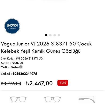
Vogue Junior VJ 2026 318371 50 Çocuk
Kelebek Yeşil Kemik Güneş Gözlüğü
Stok Kodu
(VJ 2026 318371 50)
Marka
:
VOGUE
Yetkili Satıcı
Barkod
:
8056262244975
₺2.467,00
₺3.796,00
%
35
İndirim