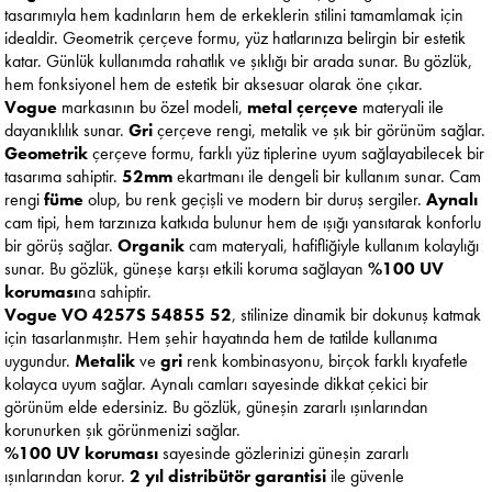
tasarımıyla hem kadınların hem de erkeklerin stilini tamamlamak için
idealdir. Geometrik çerçeve formu, yüz hatlarınıza belirgin bir estetik
katar. Günlük kullanımda rahatlık ve şıklığı bir arada sunar. Bu gözlük,
hem fonksiyonel hem de estetik bir aksesuar olarak öne çıkar.
Vogue
markasının bu özel modeli,
metal çerçeve
materyali ile
dayanıklılık sunar.
Gri
çerçeve rengi, metalik ve şık bir görünüm sağlar.
Geometrik
çerçeve formu, farklı yüz tiplerine uyum sağlayabilecek bir
tasarıma sahiptir.
52mm
ekartmanı ile dengeli bir kullanım sunar. Cam
rengi
füme
olup, bu renk geçişli ve modern bir duruş sergiler.
Aynalı
cam tipi, hem tarzınıza katkıda bulunur hem de ışığı yansıtarak konforlu
bir görüş sağlar.
Organik
cam materyali, hafifliğiyle kullanım kolaylığı
sunar. Bu gözlük, güneşe karşı etkili koruma sağlayan
%100 UV
koruması
na sahiptir.
Vogue VO 4257S 54855 52
, stilinize dinamik bir dokunuş katmak
için tasarlanmıştır. Hem şehir hayatında hem de tatilde kullanıma
uygundur.
Metalik
ve
gri
renk kombinasyonu, birçok farklı kıyafetle
kolayca uyum sağlar. Aynalı camları sayesinde dikkat çekici bir
görünüm elde edersiniz. Bu gözlük, güneşin zararlı ışınlarından
korunurken şık görünmenizi sağlar.
%100 UV koruması
sayesinde gözlerinizi güneşin zararlı
ışınlarından korur.
2 yıl distribütör garantisi
ile güvenle