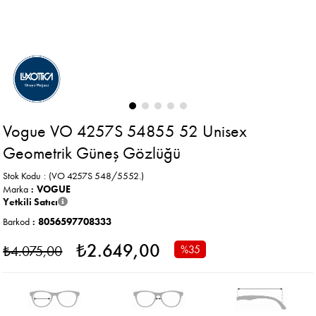
Vogue VO 4257S 54855 52 Unisex
Geometrik Güneş Gözlüğü
Stok Kodu
(VO 4257S 548/5552.)
Marka
:
VOGUE
Yetkili Satıcı
Barkod
:
8056597708333
₺2.649,00
₺4.075,00
%
35
İndirim