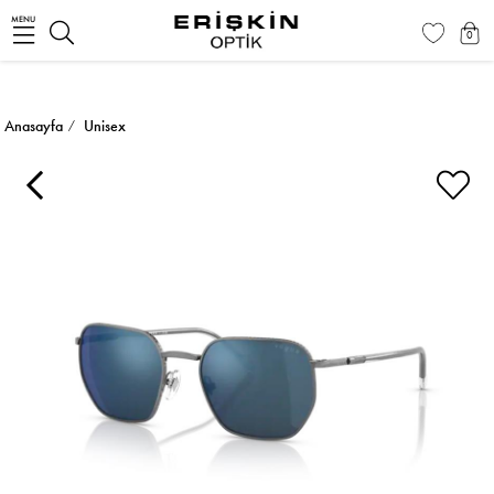
MENU
0
Anasayfa
Unisex