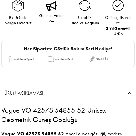
Gelince Haber
Bu Üründe
Ücretsiz
Orijinal, Lisanslı
Ver
Kargo Ücretsiz
İade ve Değişim
ve
2 Yıl Garantili
Ürün
Her Siparişte Gözlük Bakım Seti Hediye!
Temizleme Spreyi
Temizleme Bezi
Gözlük İpi
ÜRÜN AÇIKLAMASI
Vogue VO 4257S 54855 52 Unisex
Geometrik Güneş Gözlüğü
Vogue VO 4257S 54855 52
model güneş gözlüğü, modern