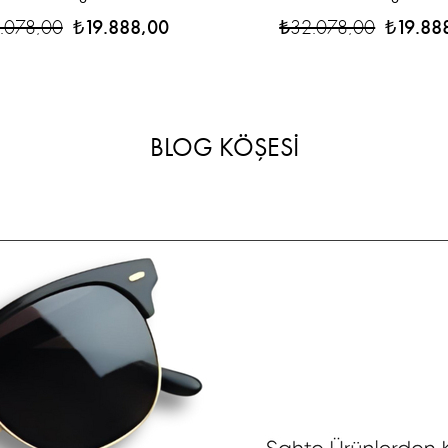
.078,00
₺19.888,00
₺32.078,00
₺19.88
BLOG KÖŞESİ