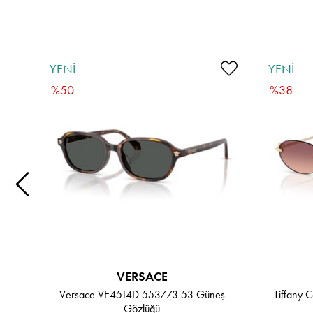
YENI
YENI
ÜRÜN
ÜRÜN
%50
%38
VERSACE
Versace VE4514D 553773 53 Güneş
Tiffany
Gözlüğü