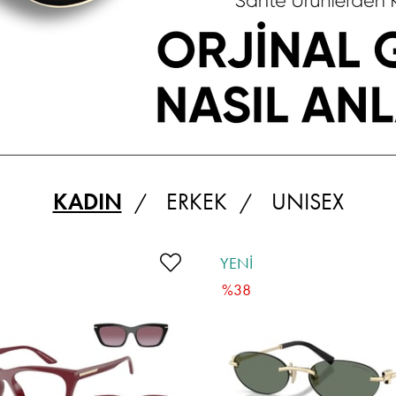
KADIN
ERKEK
UNISEX
YENI
ÜRÜN
%38