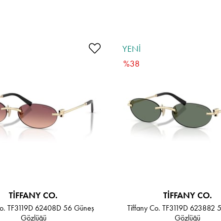
YENI
ÜRÜN
%38
TIFFANY CO.
TIFFANY CO.
 Co. TF3119D 62408D 56 Güneş
Tiffany Co. TF3119D 623882 
Gözlüğü
Gözlüğü