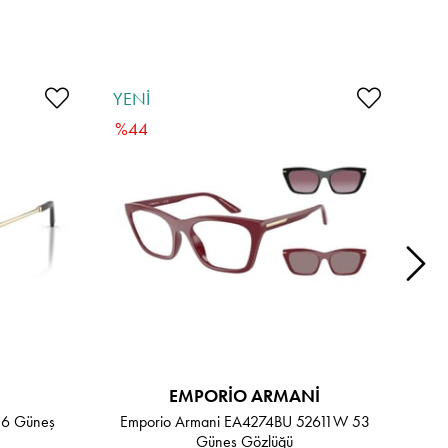
YENI
YE
ÜRÜN
ÜR
%44
%
EMPORIO ARMANI
56 Güneş
Emporio Armani EA4274BU 52611W 53
Em
Güneş Gözlüğü